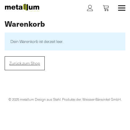
metallum Design aus Stahl
Warenkorb
Design aus Stahl
Produkte | Shop
Dein Warenkorb ist derzeit leer.
Warenkorb
Zurück zum Shop
Kasse
Versandarten
© 2025 metallum Design aus Stahl. Produkte der: Weisser-Bärwinkel GmbH
Zahlungsarten
Widerrufsbelehrung